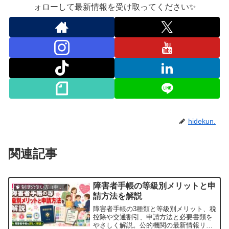
ォローして最新情報を受け取ってください✨
hidekun.
関連記事
障害者手帳の等級別メリットと申
🧠 制度の使い方（申請・相談など）
請方法を解説
障害者手帳の3種類と等級別メリット、税
控除や交通割引、申請方法と必要書類を
やさしく解説。公的機関の最新情報リン