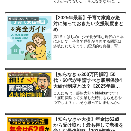
くわかってない…」そんなあなたに、今
日から使える《国民年金の制度活用術》
をやさしく、でもしっかりお届けしま
す！🔻結論 国民年金は“守り”の制度。
【2025年最新】子育て家庭が絶
🧠 制度の使い方（申請・相談など）
申請次第で味方になる！国民年金は「老
対に知っておきたい支援制度まと
後のための貯金」だけじゃありません。
め
失業・出産・...
第1章：はじめに少子化が進む現代の日本
において、子育て世帯が直面する問題は
多岐にわたります。経済的な負担、育児
と仕事の両立、地域社会の支援不足な
ど、家庭の努力だけでは乗り越えがたい
課題が数多く存在します。特に都市部で
は、保育所の待機児童問題や共働き家庭
の育児ストレスが顕著であり、地方では
【知らなきゃ300万円損⁉】50
子育て支援施...
🧠 制度の使い方（申請・相談など）
代・60代が申請すべき雇用保険4
大給付制度とは？【2025年最新
版】
こんにちは、節約大好きhidekunです！
「雇用保険って失業した時にもらえるや
つでしょ？」…そう思っていませんか？
実は！雇用保険に加入しているだけで、
申請すれば【最大300万円以上】の給付
が受けられる制度があるんです。しか
【知らなきゃ大損】年金は62歳
🧠 制度の使い方（申請・相談など）
も、50代・60代の方が対象になるものも
から受け取れ！最も得して老後を
多く、**知らないと1円ももらえずに損...
楽しむ最強戦略【2025年改正対