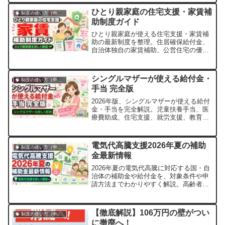
の、9月中に“絶対やるべき３ステップ”を
ひとり親家庭の住宅支援・家賃補
🧠 制度の使い方（申請・相談など）
元ベテラン調理師・福祉ライターの
助制度ガイド
hidekunが徹底解説。駆け込み前に知って
おきたい裏技や注意点も。いま動かない
ひとり親家庭が使える住宅支援・家賃補
と最大数万ポイントを失うかも！
助の最新制度を整理。住居確保給付金、
自治体独自の家賃補助、公営住宅の優先
入居、貸付制度の申請方法を具体的に解
説します。
シングルマザーが使える給付金・
🧠 制度の使い方（申請・相談など）
手当 完全版
2026年版、シングルマザーが使える給付
金・手当を完全解説。児童扶養手当、医
療費助成、住宅支援、就労支援、教育費
支援まで申請方法も詳しく紹介。
電気代高騰支援2026年夏の補助
🧠 制度の使い方（申請・相談など）
金最新情報
2026年夏の電気代高騰に対応する国・自
治体の補助金や給付金を、対象条件や申
請方法までわかりやすく解説。高齢者や
低所得世帯向けの特別支援も紹介しま
す。
【徹底解説】106万円の壁がつい
🧠 制度の使い方（申請・相談など）
に撤廃へ！