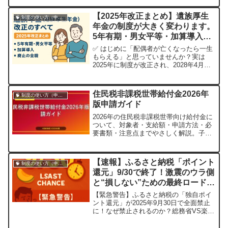
です。本記事では、障害年金の申請の流
れや必要書類、注意点をわかりやすく解
【2025年改正まとめ】遺族厚生
🧠 制度の使い方（申請・相談など）
説します。障害年金とは何か障害年金
年金の制度が大きく変わります。
は、病気やケガにより一定の障害状態に
5年有期・男女平等・加算導入の
ある方が受け取...
全貌
✅ はじめに「配偶者が亡くなったら一生
もらえる」と思っていませんか？実は
2025年に制度が改正され、2028年4月か
ら「遺族厚生年金」のルールが大きく変
わります。特に、子どもがいない配偶者
は男女問わず“5年間の限定支給”に。さら
住民税非課税世帯給付金2026年
🧠 制度の使い方（申請・相談など）
に、「加算制度」や「年金の分割制度」
版申請ガイド
など新たな救済策も導入されます。こ
の...
2026年の住民税非課税世帯向け給付金に
ついて、対象者・支給額・申請方法・必
要書類・注意点までやさしく解説。子ど
も加算や併用できる支援制度も紹介しま
す。
【速報】ふるさと納税「ポイント
🧠 制度の使い方（申請・相談など）
還元」9/30で終了！激震のウラ側
と“損しない”ための最終ロードマ
ップ
【緊急警告】ふるさと納税の「独自ポイ
ント還元」が2025年9月30日で全面禁止
に！なぜ禁止されるのか？総務省VS楽天
の法廷闘争の行方は？そして、私たち寄
付者が「損せず最大限に得をする」ため