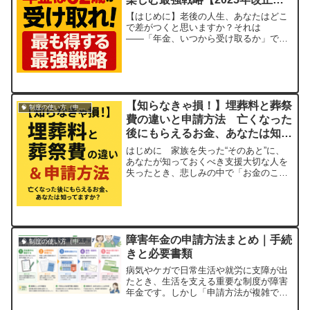
応】
【はじめに】老後の人生、あなたはどこ
で差がつくと思いますか？それは
――「年金、いつから受け取るか」で決
まります！年金受給はただの手続きじゃ
ない。これは人生最後の給料交渉だと思
ってください！「65歳から？いや、ちょ
っと待った！」「70歳まで我慢したほう
がいい？……ほんとにそれで後悔しませ
【知らなきゃ損！】埋葬料と葬祭
んか？」今回は...
🧠 制度の使い方（申請・相談など）
費の違いと申請方法 亡くなった
後にもらえるお金、あなたは知っ
てますか？
はじめに 家族を失った“そのあと”に、
あなたが知っておくべき支援大切な人を
失ったとき、悲しみの中で「お金のこ
と」を考えるのはつらいものです。しか
し――国からもらえる「葬儀費用の補助
金」があること、ご存知ですか？それが
「埋葬料」と「葬祭費」という制度。で
も、これ…申請しないと1円ももらえませ
障害年金の申請方法まとめ｜手続
ん！しかも...
🧠 制度の使い方（申請・相談など）
きと必要書類
病気やケガで日常生活や就労に支障が出
たとき、生活を支える重要な制度が障害
年金です。しかし「申請方法が複雑でわ
かりにくい」と感じる方が多いのも事実