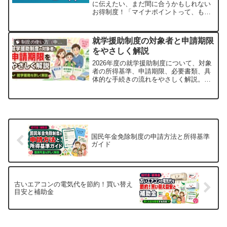
に伝えたい、まだ間に合うかもしれない
お得制度！「マイナポイントって、もう
終わっちゃったんでしょ？」正直、そう
思っている方も多いんじゃないでしょう
か？私自身も、調理現場で忙しく働いて
就学援助制度の対象者と申請期限
🧠 制度の使い方（申請・相談など）
いた頃は、新しい制度が出るたびに「う
をやさしく解説
わ、また何か始まったな」って思いなが
ら、結局つい...
2026年度の就学援助制度について、対象
者の所得基準、申請期限、必要書類、具
体的な手続きの流れをやさしく解説。子
育て世帯の家計を守る公的支援を活用し
ましょう。
国民年金免除制度の申請方法と所得基準
ガイド
古いエアコンの電気代を節約！買い替え
目安と補助金