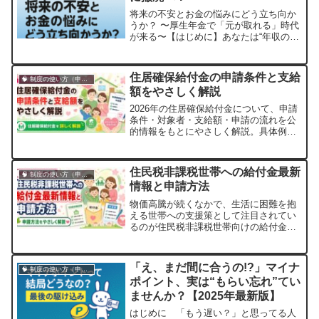
将来の不安とお金の悩みにどう立ち向か
うか？ 〜厚生年金で「元が取れる」時代
が来る〜【はじめに】あなたは“年収の
壁”に縛られていませんか？「106万円を
超えると損をする」「扶養から外れたら
手取りが減る」そんな理由で働く時間を
住居確保給付金の申請条件と支給
🧠 制度の使い方（申請・相談など）
セーブしてきた…でも、それって本当
額をやさしく解説
に“正しい選択”なんでしょうか？2026年
1...
2026年の住居確保給付金について、申請
条件・対象者・支給額・申請の流れを公
的情報をもとにやさしく解説。具体例や
体験談で初めての方にもわかりやすく紹
介します。
住民税非課税世帯への給付金最新
🧠 制度の使い方（申請・相談など）
情報と申請方法
物価高騰が続くなかで、生活に困難を抱
える世帯への支援策として注目されてい
るのが住民税非課税世帯向けの給付金で
す。2026年に向けて、政府は引き続き低
所得世帯への経済支援を継続する方針を
示しており、自治体ごとにさまざまな給
「え、まだ間に合うの!?」マイナ
🧠 制度の使い方（申請・相談など）
付制度が動いています。しかし「自分は
ポイント、実は“もらい忘れ”てい
対象になるのか」「申請はどうすればよ
ませんか？【2025年最新版】
いのか」...
はじめに 「もう遅い？」と思ってる人