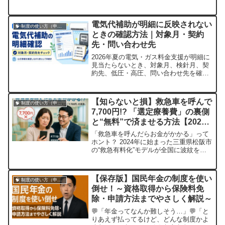
ク付きで初めての方にも分かりやすくま
とめました。
電気代補助が明細に反映されない
🧠 制度の使い方（申請・相談など）
ときの確認方法｜対象月・契約
先・問い合わせ先
2026年夏の電気・ガス料金支援が明細に
見当たらないとき、対象月、検針月、契
約先、低圧・高圧、問い合わせ先を確認
する手順をまとめます。
【知らないと損】救急車を呼んで
🧠 制度の使い方（申請・相談など）
7,700円!? 「選定療養費」の裏側
と“無料”で済ませる方法【2025
年最新版】
「救急車を呼んだらお金がかかる」って
ホント？ 2024年に始まった三重県松阪市
の“救急有料化”モデルが全国に波紋を広
げています。この記事では、元医療・福
祉の専門家として、この制度の仕組み、
対象者、そして7,700円を払わずに済む
【保存版】国民年金の制度を使い
🧠 制度の使い方（申請・相談など）
「賢い救急利用術」を徹底解説。生活に
倒せ！～資格取得から保険料免
不安を抱えるあなたが知っておくべき、
除・申請方法までやさしく解説～
いざという時の判断基準とセルフケアの
方法を分かりやすくご紹介します。
💬「年金ってなんか難しそう…」💬「と
りあえず払ってるけど、どんな制度かよ