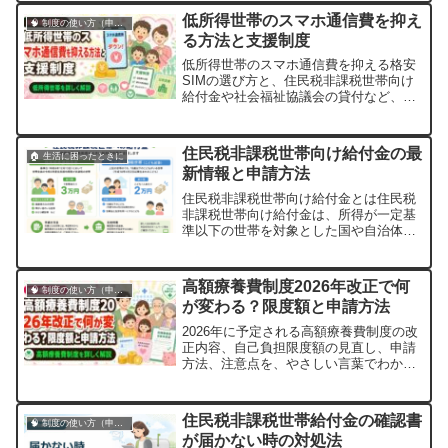
低所得世帯のスマホ通信費を抑え
🧠 制度の使い方（申請・相談など）
る方法と支援制度
低所得世帯のスマホ通信費を抑える格安
SIMの選び方と、住民税非課税世帯向け
給付金や社会福祉協議会の貸付など、申
請手順までやさしく解説します。
住民税非課税世帯向け給付金の最
🏠 生活に困ったときに
新情報と申請方法
住民税非課税世帯向け給付金とは住民税
非課税世帯向け給付金は、所得が一定基
準以下の世帯を対象とした国や自治体に
よる経済支援制度です。物価高騰や生活
費の負担増に対応するため、近年は継続
的に給付が実施されています。2026年度
高額療養費制度2026年改正で何
🧠 制度の使い方（申請・相談など）
においても、生活が厳しい世帯を支える
が変わる？限度額と申請方法
ための給付金が予定されており、対象と
なる方は...
2026年に予定される高額療養費制度の改
正内容、自己負担限度額の見直し、申請
方法、注意点を、やさしい言葉でわかり
やすく解説します。
住民税非課税世帯給付金の確認書
🧠 制度の使い方（申請・相談など）
が届かない時の対処法