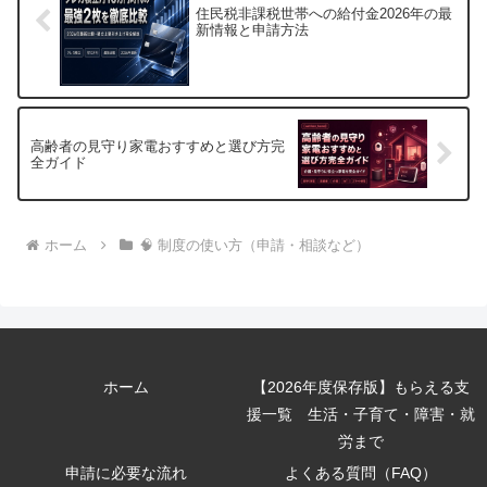
住民税非課税世帯への給付金2026年の最
新情報と申請方法
高齢者の見守り家電おすすめと選び方完
全ガイド
ホーム
🧠 制度の使い方（申請・相談など）
ホーム
【2026年度保存版】もらえる支
援一覧 生活・子育て・障害・就
労まで
申請に必要な流れ
よくある質問（FAQ）