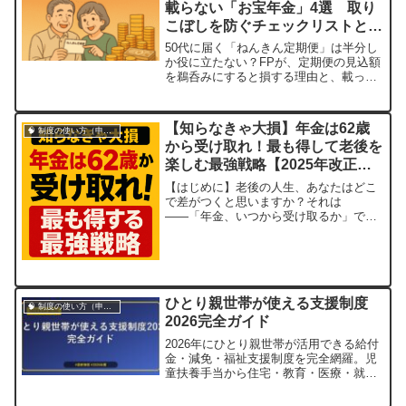
載らない「お宝年金」4選 取り
をもとに計算されます。正式な通知は6月
こぼしを防ぐチェックリストと見
ごろ...
込額を増やす方法
50代に届く「ねんきん定期便」は半分し
か役に立たない？FPが、定期便の見込額
を鵜呑みにすると損する理由と、載って
いない「お宝年金」4選を徹底解説。加給
年金、振替加算、iDeCo、企業年金な
ど、年金総額を増やすための具体的なチ
【知らなきゃ大損】年金は62歳
🧠 制度の使い方（申請・相談など）
ェックリストと申請方法を、実務経験を
から受け取れ！最も得して老後を
交えて分かりやすく紹介します。
楽しむ最強戦略【2025年改正対
応】
【はじめに】老後の人生、あなたはどこ
で差がつくと思いますか？それは
――「年金、いつから受け取るか」で決
まります！年金受給はただの手続きじゃ
ない。これは人生最後の給料交渉だと思
ってください！「65歳から？いや、ちょ
っと待った！」「70歳まで我慢したほう
がいい？……ほんとにそれで後悔しませ
ひとり親世帯が使える支援制度
んか？」今回は...
🧠 制度の使い方（申請・相談など）
2026完全ガイド
2026年にひとり親世帯が活用できる給付
金・減免・福祉支援制度を完全網羅。児
童扶養手当から住宅・教育・医療・就労
支援まで、申請方法をやさしく解説しま
す。