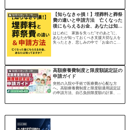
突然ですが、お子さんの学校生活にかか
る費用って、意外とバカになりませんよ
ね？ 「義務教育は無償」って言われるけ
【知らなきゃ損！】埋葬料と葬祭
🧠 制度の使い方（申請・相談など）
れど、実際には給食費に学用品、体操
費の違いと申請方法 亡くなった
服、部活動の費用、そして修学旅行
後にもらえるお金、あなたは知っ
代…。...
てますか？
はじめに 家族を失った“そのあと”に、
あなたが知っておくべき支援大切な人を
失ったとき、悲しみの中で「お金のこ
と」を考えるのはつらいものです。しか
し――国からもらえる「葬儀費用の補助
金」があること、ご存知ですか？それが
「埋葬料」と「葬祭費」という制度。で
も、これ…申請しないと1円ももらえませ
高額療養費制度と限度額認定証の
ん！しかも...
🧠 制度の使い方（申請・相談など）
申請ガイド
突然の入院や手術で医療費が心配な方
へ。高額療養費制度と限度額適用認定証
の申請方法、自己負担限度額の計算、実
際の使い方をやさしく解説します。