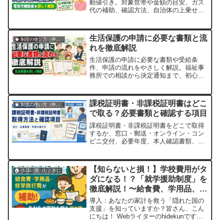
動値引き。対象世帯や金額の目安、ガス
代の補助、確認方法、自治体の上乗せ支
援まで、やさしく解説します。
生活保護の申請に必要な書類と流
🧠 制度の使い方（申請・相談など）
れを徹底解説
生活保護の申請に必要な書類や受給条
件、申請の流れをやさしく解説。福祉事
務所での相談から決定通知まで、初心者
にもわかる具体的なステップを公的情報
とともに紹介します。
課税証明書・非課税証明書はどこ
🧠 制度の使い方（申請・相談など）
で取る？必要書類と確認する項目
課税証明書・非課税証明書をどこで取得
するか、窓口・郵送・オンライン・コン
ビニ交付、必要年度、本人確認書類、確
認する欄をまとめます。
【知らないと損！】学校費用がタ
🏠 生活に困ったときに
ダになる！？「就学援助制度」を
徹底解説！〜給食費、学用品、修
学旅行費までまるっと補助！〜
導入：あなたの家計を救う「隠れた国の
支援」を知っていますか？皆さん、こん
にちは！ Webライターのhidekunです。