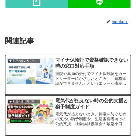
hidekun.
関連記事
マイナ保険証で資格確認できない
🧠 制度の使い方（申請・相談など）
時の窓口対応手順
病院や薬局の受付でマイナ保険証をカー
ドリーダーにかざしたところ、「資格確
認ができません」というエラーが表示さ
れ、戸惑った経験はありませんか。厚生
労働省によると、2024年12月2日以降、
従来の健康保険証は新規発行されなくな
電気代が払えない時の公的支援と
🧠 制度の使い方（申請・相談など）
り、マイナ保険証を基本とする仕組みに
猶予制度ガイド
移行しています。しかし移行期のため、
システ...
電気代が払えないとき、停電を防ぐため
の支払い猶予制度や、生活困窮者向けの
公的支援、社会福祉協議会の緊急小口資
金など、具体的な申請方法とともに解説
します。