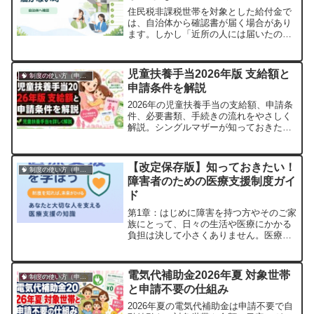
住民税非課税世帯を対象とした給付金で
は、自治体から確認書が届く場合があり
ます。しかし「近所の人には届いたの
に、うちにはまだ確認書が届かない」
「申請期限が迫っているのに手元にな
い」と不安になることもあるでしょう。
児童扶養手当2026年版 支給額と
🧠 制度の使い方（申請・相談など）
確認書が届かないときは、対象年度の自
申請条件を解説
治体公式案内で発送状況を確認し、不明
な点を給付金窓口へ...
2026年の児童扶養手当の支給額、申請条
件、必要書類、手続きの流れをやさしく
解説。シングルマザーが知っておきたい
制度の最新情報をまとめました。
【改定保存版】知っておきたい！
🧠 制度の使い方（申請・相談など）
障害者のための医療支援制度ガイ
ド
第1章：はじめに障害を持つ方やそのご家
族にとって、日々の生活や医療にかかる
負担は決して小さくありません。医療費
の負担、通院の困難さ、必要なサービス
を受けるための手続き――これらの悩み
を少しでも軽くするために、日本にはさ
電気代補助金2026年夏 対象世帯
🧠 制度の使い方（申請・相談など）
まざまな「医療支援制度」が整備されて
と申請不要の仕組み
います。しかしながら、これらの制度の
多くは、制...
2026年夏の電気代補助金は申請不要で自