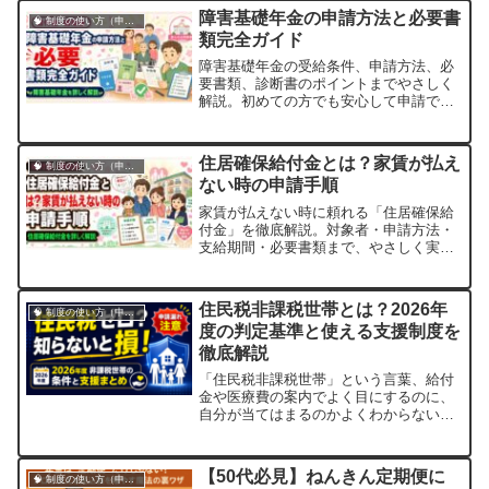
障害基礎年金の申請方法と必要書
🧠 制度の使い方（申請・相談など）
類完全ガイド
障害基礎年金の受給条件、申請方法、必
要書類、診断書のポイントまでやさしく
解説。初めての方でも安心して申請でき
る実践ガイドです。
住居確保給付金とは？家賃が払え
🧠 制度の使い方（申請・相談など）
ない時の申請手順
家賃が払えない時に頼れる「住居確保給
付金」を徹底解説。対象者・申請方法・
支給期間・必要書類まで、やさしく実践
的にまとめました。
住民税非課税世帯とは？2026年
🧠 制度の使い方（申請・相談など）
度の判定基準と使える支援制度を
徹底解説
「住民税非課税世帯」という言葉、給付
金や医療費の案内でよく目にするのに、
自分が当てはまるのかよくわからない
——そう感じている方はとても多いで
す。毎年4月は新しい年度のスタートで
す。2026年度（令和8年度）の住民税
【50代必見】ねんきん定期便に
🧠 制度の使い方（申請・相談など）
は、2025年（令和7年）1月〜12月の所得