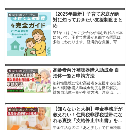
破る、たった7つの公的支援制度を現役
Webライターが徹底解説。障害年金・難
病助成から在宅ワーク支援まで、30年以
【2025年最新】子育て家庭が絶
🧠 制度の使い方（申請・相談など）
上の実務経験から得た申請の裏ワザ・失
対に知っておきたい支援制度まと
敗談を公開。今日から使えるチェックリ
め
スト付きで、お金の不安を「ゼロ」にす
る道筋がここに。
第1章：はじめに少子化が進む現代の日本
において、子育て世帯が直面する問題は
多岐にわたります。経済的な負担、育児
と仕事の両立、地域社会の支援不足な
ど、家庭の努力だけでは乗り越えがたい
課題が数多く存在します。特に都市部で
は、保育所の待機児童問題や共働き家庭
の育児ストレスが顕著であり、地方では
高齢者向け補聴器購入助成金 自
子育て支援施...
🧠 制度の使い方（申請・相談など）
治体一覧と申請方法
加齢性難聴に悩む高齢者を支援する自治
体の補聴器購入助成金制度を徹底解説。
対象自治体一覧や申請方法、注意点、医
療費控除との併用までやさしく紹介しま
す。
【知らないと大損】年金事務所が
🧠 制度の使い方（申請・相談など）
教えない！住民税非課税世帯にな
れる裏技「支給停止申出書」を徹
底解説！〜年間10万円以上節約
年金生活なのに「あと少し」で住民税非