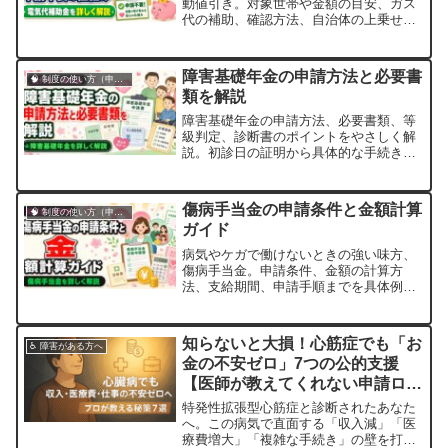
動値引き。対象世帯や金額の目安、ガス
代の補助、確認方法、自治体の上乗せ支
援まで、やさしく解説します。
障害基礎年金の申請方法と必要書
🧠 制度の使い方（申請・相談など）
類を解説
障害基礎年金の申請方法、必要書類、等
級判定、診断書のポイントをやさしく解
説。初診日の証明から具体的な手続きの
流れ、つまずきやすい点まで実践的にご
紹介します。
傷病手当金の申請条件と金額計算
🧠 制度の使い方（申請・相談など）
ガイド
病気やケガで働けないときの強い味方、
傷病手当金。申請条件、金額の計算方
法、支給期間、申請手順までを具体例と
ともにやさしく解説する完全ガイドで
す。
知らないと大損！心筋症でも「お
♿ 障害がある方へ
金の不安ゼロ」7つの公的支援
【医師が教えてくれない申請ロー
ドマップ】
特発性拡張型心筋症と診断されたあなた
へ。この病気で直面する「収入減」「医
療費増大」「複雑な手続き」の壁を打ち