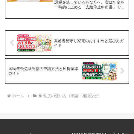
も夢じゃない〜
課税を逃しているあなたへ。実は年金を
一時的に止める「支給停止申出書」で合
法的に非課税世帯になれる裏技があるん
です。医療費・介護保険料が劇的に安く
なるこの方法を、具体的なシミュレーシ
ョンと失敗談を交えながら専門家hidekun
が徹底解説！今日からできる節約術で、
あなたの老後をラクにしませんか？
高齢者見守り家電のおすすめと選び方ガ
イド
国民年金免除制度の申請方法と所得基準
ガイド
ホーム
🧠 制度の使い方（申請・相談など）