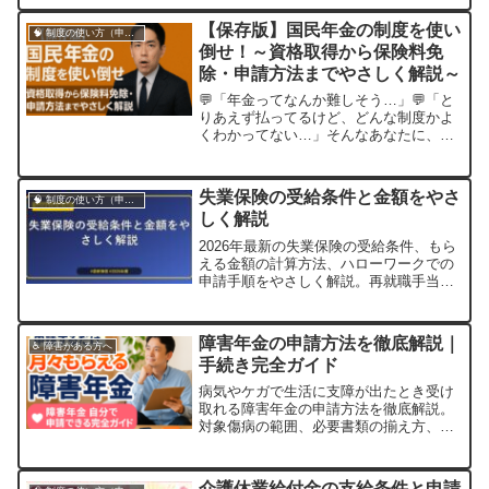
という声も多く聞かれます。本記事で
は、障害年金の申請手順を初めての方に
【保存版】国民年金の制度を使い
🧠 制度の使い方（申請・相談など）
も分かり […]
倒せ！～資格取得から保険料免
除・申請方法までやさしく解説～
💬「年金ってなんか難しそう…」💬「と
りあえず払ってるけど、どんな制度かよ
くわかってない…」そんなあなたに、今
日から使える《国民年金の制度活用術》
をやさしく、でもしっかりお届けしま
す！🔻結論 国民年金は“守り”の制度。
失業保険の受給条件と金額をやさ
🧠 制度の使い方（申請・相談など）
申請次第で味方になる！国民年金は「老
しく解説
後のための貯金」だけじゃありません。
失業・出産・...
2026年最新の失業保険の受給条件、もら
える金額の計算方法、ハローワークでの
申請手順をやさしく解説。再就職手当や
教育訓練給付金など関連制度もあわせて
紹介します。
障害年金の申請方法を徹底解説｜
♿ 障害がある方へ
手続き完全ガイド
病気やケガで生活に支障が出たとき受け
取れる障害年金の申請方法を徹底解説。
対象傷病の範囲、必要書類の揃え方、審
査に通るためのポイントまでまとめまし
た。自分で申請できるよう実用的な手順
をご案内します。
介護休業給付金の支給条件と申請