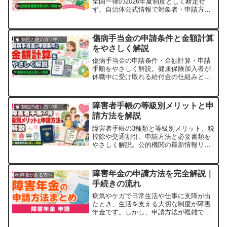
全国一律の2026年夏制度として断定せ
ず、自治体公式情報で対象者・申請方
法・期限を安全に確認する手順をまとめ
ます。
傷病手当金の申請条件と金額計算
🧠 制度の使い方（申請・相談など）
をやさしく解説
傷病手当金の申請条件・金額計算・申請
手順をやさしく解説。健康保険加入者が
休職中に受け取れる給付金の仕組みと、
退職後の継続受給や注意点まで詳しく紹
介します。
障害者手帳の等級別メリットと申
🧠 制度の使い方（申請・相談など）
請方法を解説
障害者手帳の3種類と等級別メリット、税
控除や交通割引、申請方法と必要書類を
やさしく解説。公的機関の最新情報リン
ク付きで初めての方にも分かりやすくま
とめました。
障害年金の申請方法を完全解説｜
♿ 障害がある方へ
手続きの流れ
病気やケガで日常生活や仕事に支障が出
たとき、生活を支える大切な制度が障害
年金です。しかし、申請方法が複雑で
「どこから始めればよいか分からない」