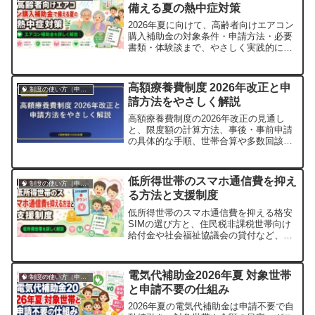
備える夏の熱中症対策
と！💡 全員がオンラインで申請できるよ
うに...
2026年夏に向けて、高齢者向けエアコン
購入補助金の対象条件・申請方法・必要
書類・体験談まで、やさしく実践的に解
説します。
高額療養費制度 2026年改正と申
🧠 制度の使い方（申請・相談など）
請方法をやさしく解説
高額療養費制度の2026年改正の見通し
と、限度額の計算方法、事後・事前申請
の具体的な手順、世帯合算や多数回該当
の特例まで、やさしく解説します。
低所得世帯のスマホ通信費を抑え
🧠 制度の使い方（申請・相談など）
る方法と支援制度
低所得世帯のスマホ通信費を抑える格安
SIMの選び方と、住民税非課税世帯向け
給付金や社会福祉協議会の貸付など、申
請手順までやさしく解説します。
電気代補助金2026年夏 対象世帯
🧠 制度の使い方（申請・相談など）
と申請不要の仕組み
2026年夏の電気代補助金は申請不要で自