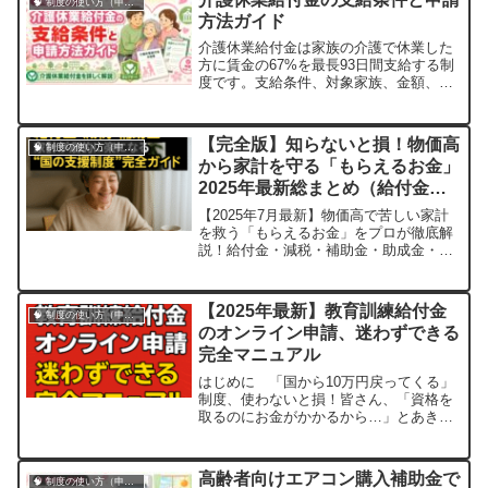
🧠 制度の使い方（申請・相談など）
方法ガイド
介護休業給付金は家族の介護で休業した
方に賃金の67%を最長93日間支給する制
度です。支給条件、対象家族、金額、申
請方法を具体例で解説します。
【完全版】知らないと損！物価高
🧠 制度の使い方（申請・相談など）
から家計を守る「もらえるお金」
2025年最新総まとめ（給付金・
減税・補助金）
【2025年7月最新】物価高で苦しい家計
を救う「もらえるお金」をプロが徹底解
説！給付金・減税・補助金・助成金・奨
学金まで、あなたが受け取れるお金をカ
テゴリ別に総整理。申請忘れを防ぐチェ
ックリスト付き。生活保護受給経験のあ
【2025年最新】教育訓練給付金
🧠 制度の使い方（申請・相談など）
るライターが実体験を交え、やさしく教
のオンライン申請、迷わずできる
えます。
完全マニュアル
はじめに 「国から10万円戻ってくる」
制度、使わないと損！皆さん、「資格を
取るのにお金がかかるから…」とあきら
めていませんか？実は、最大70％も受講
費用が戻ってくる制度があるんです。そ
れが――🎓 教育訓練給付金（厚生労働
高齢者向けエアコン購入補助金で
🧠 制度の使い方（申請・相談など）
省）！しかも、2024年2月からはなん