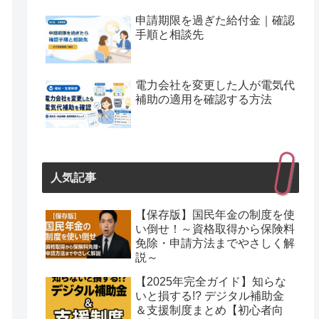
申請期限を過ぎた給付金｜確認
手順と相談先
電力会社を変更した人が電気代
補助の適用を確認する方法
人気記事
【保存版】国民年金の制度を使
い倒せ！～資格取得から保険料
免除・申請方法までやさしく解
説～
【2025年完全ガイド】知らな
いと損する!? デジタル補助金
＆支援制度まとめ【初心者向