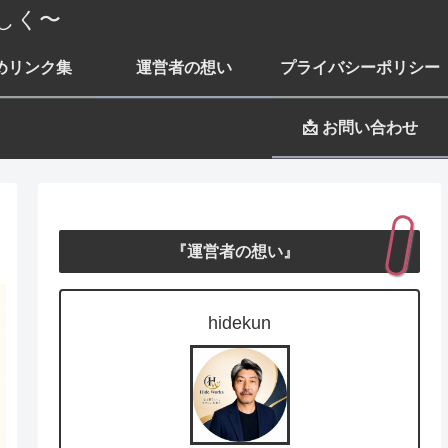
しく〜
めリンク集
運営者の想い
プライバシーポリシー
📩 お問い合わせ
『運営者の想い』
hidekun