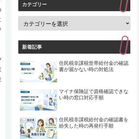
カテゴリー
の
に
中
新着記事
や
住民税非課税世帯給付金の確認
数
書が届かない時の対処法
後
マイナ保険証で資格確認できな
い時の窓口対応手順
住民税非課税給付金の確認書を
紛失した時の再発行手順