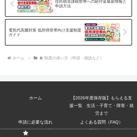
住民税非課税世帯への給付金最新情報と
申請方法
電気代高騰対策 低所得世帯向け支援制度
ガイド
ホーム
🧠 制度の使い方（申請・相談など）
ホーム
【2026年度保存版】もらえる支
援一覧 生活・子育て・障害・就
労まで
申請に必要な流れ
よくある質問（FAQ）
おすすめリンク集
運営者の想い