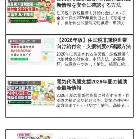
新情報を安全に確認する方法
住民税非課税世帯向け給付金について、
全国一律の2026年夏制度として断定せ
ず、自治体公式情報で対象者・申請方
法・期限を安全に確認する手順をまとめ
ます。
【2026年版】住民税非課税世帯
🧠 制度の使い方（申請・相談など）
向け給付金・支援制度の確認方法
2026年に実施される住民税非課税世帯向
け給付金の対象者、申請方法、必要書
類、注意点をやさしく解説。確実に給付
を受け取るための実践ガイドです。
電気代高騰支援2026年夏の補助
🧠 制度の使い方（申請・相談など）
金最新情報
2026年夏の電気代高騰に対応する国・自
治体の補助金や給付金を、対象条件や申
請方法までわかりやすく解説。高齢者や
低所得世帯向けの特別支援も紹介しま
す。