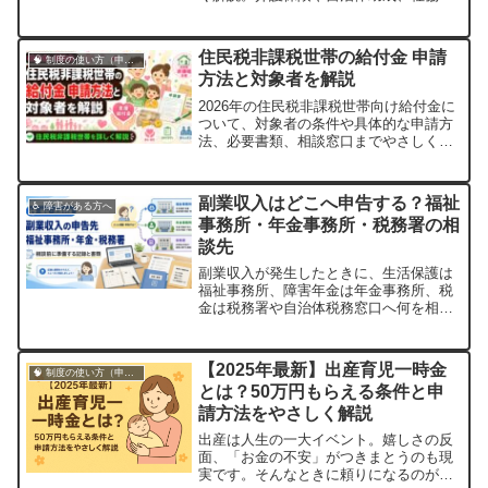
貸付制度など、費用を抑える公的支援の
申請手順も紹介します。
住民税非課税世帯の給付金 申請
🧠 制度の使い方（申請・相談など）
方法と対象者を解説
2026年の住民税非課税世帯向け給付金に
ついて、対象者の条件や具体的な申請方
法、必要書類、相談窓口までやさしく解
説します。
副業収入はどこへ申告する？福祉
♿ 障害がある方へ
事務所・年金事務所・税務署の相
談先
副業収入が発生したときに、生活保護は
福祉事務所、障害年金は年金事務所、税
金は税務署や自治体税務窓口へ何を相談
するか整理します。
【2025年最新】出産育児一時金
🧠 制度の使い方（申請・相談など）
とは？50万円もらえる条件と申
請方法をやさしく解説
出産は人生の一大イベント。嬉しさの反
面、「お金の不安」がつきまとうのも現
実です。そんなときに頼りになるのが、