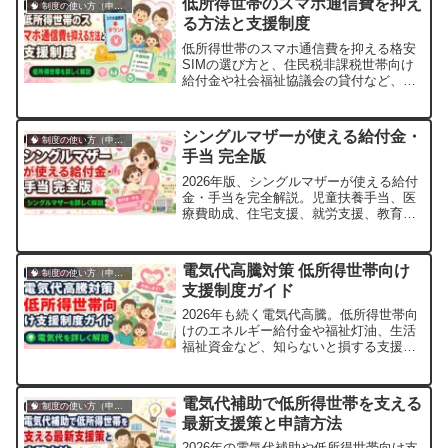
低所得世帯のスマホ通信費を抑え
🧠 制度の使い方（申請・相談など）
る方法と支援制度
低所得世帯のスマホ通信費を抑える格安
SIMの選び方と、住民税非課税世帯向け
給付金や社会福祉協議会の貸付など、申
請手順までやさしく解説します。
シングルマザーが使える給付金・
🧠 制度の使い方（申請・相談など）
手当 完全版
2026年版、シングルマザーが使える給付
金・手当を完全解説。児童扶養手当、医
療費助成、住宅支援、就労支援、教育費
支援まで申請方法も詳しく紹介。
電気代高騰対策 低所得世帯向け
🧠 制度の使い方（申請・相談など）
支援制度ガイド
2026年も続く電気代高騰。低所得世帯向
けのエネルギー給付金や福祉灯油、生活
福祉資金など、知らないと損する支援制
度と申請方法をやさしく解説します。
電気代補助で低所得世帯を支える
🧠 制度の使い方（申請・相談など）
最新支援策と申請方法
2026年の電気代補助や低所得世帯向け支