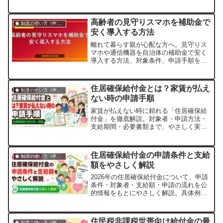
出産育児一時金（しゅっさんいくじいち
じきん）です。2023年4月から支給額が
最大50万円に増額され、多くの家庭にと
高齢者の見守りスマホを補助金で
🧠 制度の使い方（申請・相談など）
って強力なサポート制度になりました。
安く導入する方法
この記事では、制度の内容・申請方法・
注意点...
離れて暮らす親が心配な方へ。見守りス
マホや通信機器を自治体の補助金で安く
導入する方法、対象条件、申請手順をや
さしく解説します。
住居確保給付金とは？家賃が払え
🧠 制度の使い方（申請・相談など）
ない時の申請手順
家賃が払えない時に頼れる「住居確保給
付金」を徹底解説。対象者・申請方法・
支給期間・必要書類まで、やさしく実践
的にまとめました。
住居確保給付金の申請条件と支給
🧠 制度の使い方（申請・相談など）
額をやさしく解説
2026年の住居確保給付金について、申請
条件・対象者・支給額・申請の流れを公
的情報をもとにやさしく解説。具体例や
体験談で初めての方にもわかりやすく紹
介します。
住民税非課税世帯向け給付金の最
🧠 制度の使い方（申請・相談など）