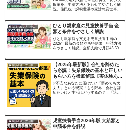
援策を、申請方法とあわせてやさしく解
説。住民税非課税世帯や家計急変世帯が
使える制度を紹介します。
ひとり親家庭の児童扶養手当 金
🧠 制度の使い方（申請・相談など）
額と条件をやさしく解説
ひとり親家庭を支える児童扶養手当の
2026年最新の金額や所得制限、申請方法
をやさしく解説。全部支給で月額45,500
円の受給条件と併用できる支援制度も紹
介します。
【2025年最新版】会社を辞めた
🧠 制度の使い方（申請・相談など）
ら必読！失業保険の基本と正しい
もらい方を徹底解説【実体験あ
り】
✅不安なあなたに届けたい「辞めても大
丈夫」という現実「もう限界…会社を辞
めたいけど生活はどうするの？」「退職
したら、すぐお金がなくなるのでは？」
そんな不安を抱えているあなたへ。実
は、正しく申請すれば「失業保険（雇用
保険の基本手当）」がもらえます。そし
てそれは、**誰でも受け取れる“あなたの
児童扶養手当2026年版 支給額と
権利”**...
🧠 制度の使い方（申請・相談など）
申請条件を解説