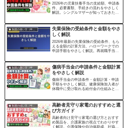
2026年の児童扶養手当の支給額、申請条
件、必要書類、手続きの流れをやさしく
解説。シングルマザーが知っておきたい
制度の最新情報をまとめました。
失業保険の受給条件と金額をやさ
🧠 制度の使い方（申請・相談など）
しく解説
2026年最新の失業保険の受給条件、もら
える金額の計算方法、ハローワークでの
申請手順をやさしく解説。再就職手当や
教育訓練給付金など関連制度もあわせて
紹介します。
傷病手当金の申請条件と金額計算
🧠 制度の使い方（申請・相談など）
をやさしく解説
傷病手当金の申請条件・金額計算・申請
手順をやさしく解説。健康保険加入者が
休職中に受け取れる給付金の仕組みと、
退職後の継続受給や注意点まで詳しく紹
介します。
高齢者見守り家電のおすすめと選
🧠 制度の使い方（申請・相談など）
び方ガイド
高齢者向け見守り家電の選び方とおすす
め製品を、介護家族の視点でわかりやす
く解説。介護保険や自治体助成、社協の