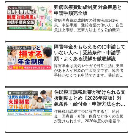
難病医療費助成制度 対象疾患と
♿ 障害がある方へ
申請手順完全版
難病医療費助成制度の対象疾患341疾
患、申請手順、受給者証の使い方、自己
負担上限額、更新方法までを公的機関の
情報をもとにやさしく実践的に解説しま
す。
障害年金をもらえるのに申請して
♿ 障害がある方へ
いない人へ｜受給条件・申請手
順・よくある誤解を徹底解説
障害年金は病気やケガで日常生活に支障
がある人が対象の年金制度です。障害者
手帳がなくても申請できます。受給条
件・必要書類・申請手順・よくある誤解
まで初心者向けにわかりやすく解説しま
す。
住民税非課税世帯が受けられる支
🏠 生活に困ったときに
援制度まとめ【2026年度版】対
象条件・給付金・申請方法をわか
りやすく解説
住民税非課税世帯に該当すると、給付
金・医療費・介護・保育など多くの支援
が受けられます。2026年度の判定基準・
対象となる支援一覧・申請方法をわかり
やすく解説します。