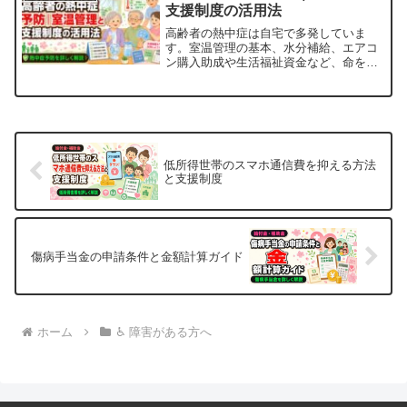
支援制度の活用法
ては障害年金の1級〜3級、障害者手帳の
対象にもな...
高齢者の熱中症は自宅で多発していま
す。室温管理の基本、水分補給、エアコ
ン購入助成や生活福祉資金など、命を守
る支援制度の申請方法をやさしく解説し
ます。
低所得世帯のスマホ通信費を抑える方法
と支援制度
傷病手当金の申請条件と金額計算ガイド
ホーム
♿ 障害がある方へ