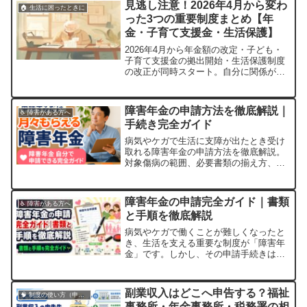
見逃し注意！2026年4月から変わ
🏠 生活に困ったときに
ートします。「自分に合った仕事がわか
った3つの重要制度まとめ【年
らない…」「どの制度を使えばいい
金・子育て支援金・生活保護】
の？」「...
2026年4月から年金額の改定・子ども・
子育て支援金の拠出開始・生活保護制度
の改正が同時スタート。自分に関係があ
るか、次に何をすべきかをわかりやすく
解説します。
障害年金の申請方法を徹底解説｜
♿ 障害がある方へ
手続き完全ガイド
病気やケガで生活に支障が出たとき受け
取れる障害年金の申請方法を徹底解説。
対象傷病の範囲、必要書類の揃え方、審
査に通るためのポイントまでまとめまし
た。自分で申請できるよう実用的な手順
をご案内します。
障害年金の申請完全ガイド｜書類
♿ 障害がある方へ
と手順を徹底解説
病気やケガで働くことが難しくなったと
き、生活を支える重要な制度が「障害年
金」です。しかし、その申請手続きは複
雑で、必要書類も多く、初めて取り組む
方にとっては大きな負担となります。実
際、申請を途中で諦めてしまう方や、書
副業収入はどこへ申告する？福祉
🧠 制度の使い方（申請・相談など）
類の […]
事務所・年金事務所・税務署の相