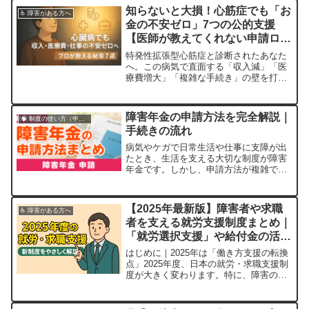
知らないと大損！心筋症でも「お
♿ 障害がある方へ
金の不安ゼロ」7つの公的支援
【医師が教えてくれない申請ロー
ドマップ】
特発性拡張型心筋症と診断されたあなた
へ。この病気で直面する「収入減」「医
療費増大」「複雑な手続き」の壁を打ち
破る、たった7つの公的支援制度を現役
Webライターが徹底解説。障害年金・難
病助成から在宅ワーク支援まで、30年以
障害年金の申請方法を完全解説｜
🧠 制度の使い方（申請・相談など）
上の実務経験から得た申請の裏ワザ・失
手続きの流れ
敗談を公開。今日から使えるチェックリ
スト付きで、お金の不安を「ゼロ」にす
病気やケガで日常生活や仕事に支障が出
る道筋がここに。
たとき、生活を支える大切な制度が障害
年金です。しかし、申請方法が複雑で
「どこから始めればよいか分からない」
という声も多く聞かれます。本記事で
は、障害年金の申請手順を初めての方に
【2025年最新版】障害者や求職
♿ 障害がある方へ
も分かり […]
者を支える就労支援制度まとめ｜
「就労選択支援」や給付金の活用
ポイントをやさしく解説！
はじめに｜2025年は「働き方支援の転換
点」2025年度、日本の就労・求職支援制
度が大きく変わります。特に、障害のあ
る方や仕事探しに不安を感じている方に
とっては、「働きたい」をしっかり後押
ししてくれる新しい制度や給付金がスタ