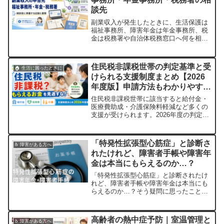
談先
副業収入が発生したときに、生活保護は
福祉事務所、障害年金は年金事務所、税
金は税務署や自治体税務窓口へ何を相談
するか整理します。
住民税非課税世帯の判定基準と受
🏠 生活に困ったときに
けられる支援制度まとめ【2026
年度版】申請方法もわかりやすく
解説
住民税非課税世帯に該当すると給付金・
医療費助成・介護保険料軽減など多くの
支援が受けられます。2026年度の判定基
準・対象制度・申請方法をわかりやすく
解説します。
「特発性拡張型心筋症」と診断さ
♿ 障害がある方へ
れたけれど、障害者手帳や障害年
金は本当にもらえるのか…？
「特発性拡張型心筋症」と診断されたけ
れど、障害者手帳や障害年金は本当にも
らえるのか…？そう疑問に思ったことは
ありませんか？実際、この病気は見た目
からは障害がわかりづらく、働いている
と受給が難しいと誤解されがちです。し
高齢者の熱中症予防｜室温管理と
♿ 障害がある方へ
かし、特発性拡張型心筋症は状態によっ