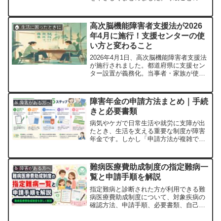
いや申請のポイントも解説します。
高次脳機能障害者支援法が2026
🏠 生活に困ったときに
年4月に施行！支援センターの使
い方と変わること
2026年4月1日、高次脳機能障害者支援法
が施行されました。都道府県に支援セン
ター設置が義務化。当事者・家族が使え
る支援内容と相談窓口をわかりやすく解
説します。
障害年金の申請方法まとめ｜手続
♿ 障害がある方へ
きと必要書類
病気やケガで日常生活や就労に支障が出
たとき、生活を支える重要な制度が障害
年金です。しかし「申請方法が複雑でわ
かりにくい」と感じる方が多いのも事実
です。本記事では、障害年金の申請の流
れや必要書類、注意点をわかりやすく解
難病医療費助成制度の指定難病一
♿ 障害がある方へ
説します。障害年金とは何か障害年金
覧と申請手順を解説
は、病気やケガにより一定の障害状態に
ある方が受け取...
指定難病と診断された方が利用できる難
病医療費助成制度について、対象疾病の
確認方法、申請手順、必要書類、自己負
担上限額までやさしく解説します。