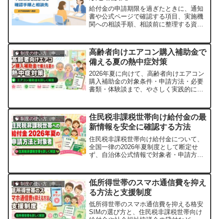
代…。...
給付金の申請期限を過ぎたときに、通知
書や公式ページで確認する項目、実施機
関への相談手順、相談前に整理する資料
を解説します。期限後申請が必ず認めら
れるわけではないため、個別の取扱いは
実施機関へ確認してください。
高齢者向けエアコン購入補助金で
🧠 制度の使い方（申請・相談など）
備える夏の熱中症対策
2026年夏に向けて、高齢者向けエアコン
購入補助金の対象条件・申請方法・必要
書類・体験談まで、やさしく実践的に解
説します。
住民税非課税世帯向け給付金の最
🧠 制度の使い方（申請・相談など）
新情報を安全に確認する方法
住民税非課税世帯向け給付金について、
全国一律の2026年夏制度として断定せ
ず、自治体公式情報で対象者・申請方
法・期限を安全に確認する手順をまとめ
ます。
低所得世帯のスマホ通信費を抑え
🧠 制度の使い方（申請・相談など）
る方法と支援制度
低所得世帯のスマホ通信費を抑える格安
SIMの選び方と、住民税非課税世帯向け