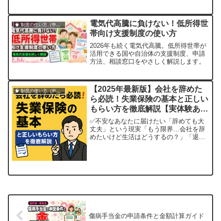
体験談で初めての方にもわかりやすく紹
介します。
電気代高騰に負けない！低所得世
🧠 制度の使い方（申請・相談など）
帯向け支援制度の使い方
2026年も続く電気代高騰。低所得世帯が
活用できる国や自治体の支援制度、申請
方法、相談窓口をやさしく解説します。
【2025年最新版】会社を辞めた
🧠 制度の使い方（申請・相談など）
ら必読！失業保険の基本と正しい
もらい方を徹底解説【実体験あ
り】
✅不安なあなたに届けたい「辞めても大
丈夫」という現実「もう限界…会社を辞
めたいけど生活はどうするの？」「退職
したら、すぐお金がなくなるのでは？」
そんな不安を抱えているあなたへ。実
は、正しく申請すれば「失業保険（雇用
保険の基本手当）」がもらえます。そし
てそれは、**誰でも受け取れる“あなたの
権利”**...
傷病手当金の申請条件と金額計算ガイド