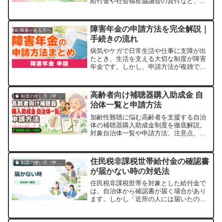
給付金や社会福祉協議会の貸付など、申
請手順までやさしく解説します。
障害年金の申請方法を完全解説｜
♿ 障害がある方へ
手続きの流れ
病気やケガで日常生活や仕事に支障が出
たとき、生活を支える大切な制度が障害
年金です。しかし、申請方法が複雑で
「どこから始めればよいか分からない」
という声も多く聞かれます。本記事で
は、障害年金の申請手順を初めての方に
高齢者向け補聴器購入助成金 自
🧠 制度の使い方（申請・相談など）
も分かり […]
治体一覧と申請方法
加齢性難聴に悩む高齢者を支援する自治
体の補聴器購入助成金制度を徹底解説。
対象自治体一覧や申請方法、注意点、医
療費控除との併用までやさしく紹介しま
す。
住民税非課税世帯給付金の確認書
🧠 制度の使い方（申請・相談など）
が届かない時の対処法
住民税非課税世帯を対象とした給付金で
は、自治体から確認書が届く場合があり
ます。しかし「近所の人には届いたの
に、うちにはまだ確認書が届かない」
「申請期限が迫っているのに手元にな