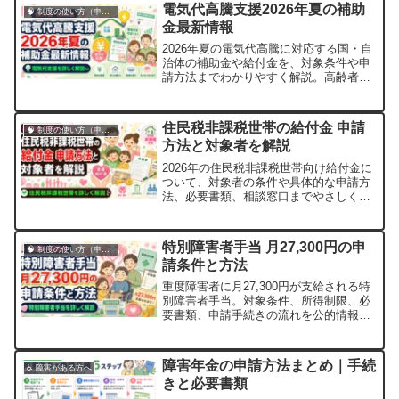
い」と不安になることもあるでしょう。
電気代高騰支援2026年夏の補助
🧠 制度の使い方（申請・相談など）
確認書が届かないときは、対象年度の自
金最新情報
治体公式案内で発送状況を確認し、不明
な点を給付金窓口へ...
2026年夏の電気代高騰に対応する国・自
治体の補助金や給付金を、対象条件や申
請方法までわかりやすく解説。高齢者や
低所得世帯向けの特別支援も紹介しま
す。
住民税非課税世帯の給付金 申請
🧠 制度の使い方（申請・相談など）
方法と対象者を解説
2026年の住民税非課税世帯向け給付金に
ついて、対象者の条件や具体的な申請方
法、必要書類、相談窓口までやさしく解
説します。
特別障害者手当 月27,300円の申
🧠 制度の使い方（申請・相談など）
請条件と方法
重度障害者に月27,300円が支給される特
別障害者手当。対象条件、所得制限、必
要書類、申請手続きの流れを公的情報を
もとにわかりやすく解説します。
障害年金の申請方法まとめ｜手続
♿ 障害がある方へ
きと必要書類