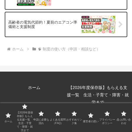
高齢者の電気代節約！夏前のエアコン準
備術と支援制度
ホーム
🧠 制度の使い方（申請・相談など）
ホーム
【2026年度保存版】もらえる支
援一覧 生活・子育て・障害・就
労まで
申請に必要な流れ
よくある質問（FAQ）
【2026年度保
存版】もらえ
おすすめリンク集
運営者の想い
る支援一覧
申請に必要な
よくある質問
おすすめリン
プライバシー
📩 お問い合
ホーム
運営者の想い
生活・子育
流れ
（FAQ）
ク集
ポリシー
わせ
て・障害・就
プライバシーポリシー
📩 お問い合わせ
労まで