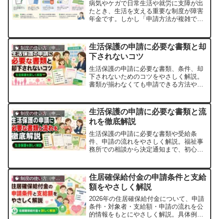
病気やケガで日常生活や就労に支障が出
たとき、生活を支える重要な制度が障害
年金です。しかし「申請方法が複雑でわ
かりにくい」と感じる方が多いのも事実
です。本記事では、障害年金の申請の流
れや必要書類、注意点をわかりやすく解
生活保護の申請に必要な書類と却
🧠 制度の使い方（申請・相談など）
説します。障害年金とは何か障害年金
下されないコツ
は、病気やケガにより一定の障害状態に
ある方が受け取...
生活保護の申請に必要な書類、条件、却
下されないためのコツをやさしく解説。
書類が揃わなくても申請できる方法や、
相談窓口も紹介します。
生活保護の申請に必要な書類と流
🧠 制度の使い方（申請・相談など）
れを徹底解説
生活保護の申請に必要な書類や受給条
件、申請の流れをやさしく解説。福祉事
務所での相談から決定通知まで、初心者
にもわかる具体的なステップを公的情報
とともに紹介します。
住居確保給付金の申請条件と支給
🧠 制度の使い方（申請・相談など）
額をやさしく解説
2026年の住居確保給付金について、申請
条件・対象者・支給額・申請の流れを公
的情報をもとにやさしく解説。具体例や