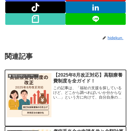
hidekun.
関連記事
【2025年8月改正対応】高額療養
🧠 制度の使い方（申請・相談など）
費制度を全ガイド！
この記事は、「福祉の支援を探している
けど、どこから調べればいいか分からな
い…」という方に向けて、自分自身の経
験や調査結果をもとに書いています。私
自身も申請のハードルに悩んだ一人だか
らこそ、分かりやすくまとめたいと思い
ました。1. 高額療養費制度とは？高額療
養費制度は，1ヶ月（1日～末日）の医療
費自己...