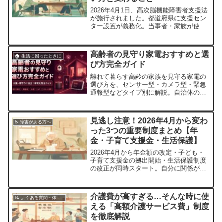
2026年4月1日、高次脳機能障害者支援法
が施行されました。都道府県に支援セン
ター設置が義務化。当事者・家族が使え
る支援内容と相談窓口をわかりやすく解
説します。
高齢者の見守り家電おすすめと選
🏠 生活に困ったときに
び方完全ガイド
離れて暮らす高齢の家族を見守る家電の
選び方を、センサー型・カメラ型・緊急
通報型などタイプ別に解説。自治体の補
助制度や介護保険の活用方法、申請手順
までやさしくガイドします。
見逃し注意！2026年4月から変わ
♿ 障害がある方へ
った3つの重要制度まとめ【年
金・子育て支援金・生活保護】
2026年4月から年金額の改定・子ども・
子育て支援金の拠出開始・生活保護制度
の改正が同時スタート。自分に関係があ
るか、次に何をすべきかをわかりやすく
解説します。
介護費が高すぎる…そんな時に使
📝 よくある質問・体験談
える「高額介護サービス費」制度
を徹底解説