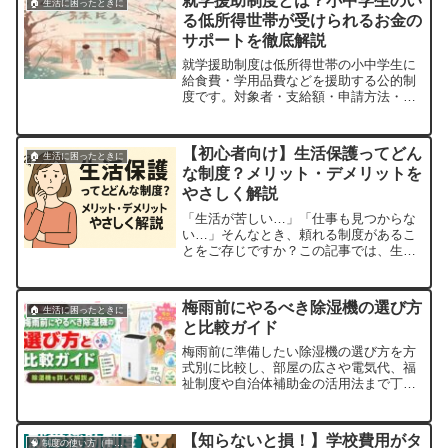
就学援助制度とは？小中学生のい
🏠 生活に困ったときに
る「次の一歩」を見つけましょう。
る低所得世帯が受けられるお金の
サポートを徹底解説
就学援助制度は低所得世帯の小中学生に
給食費・学用品費などを援助する公的制
度です。対象者・支給額・申請方法・注
意点をわかりやすく解説。新学期が始ま
った今すぐ確認を。
【初心者向け】生活保護ってどん
🏠 生活に困ったときに
な制度？メリット・デメリットを
やさしく解説
「生活が苦しい…」「仕事も見つからな
い…」そんなとき、頼れる制度があるこ
とをご存じですか？この記事では、生活
保護制度の仕組みやメリット・デメリッ
トを初心者向けにわかりやすく解説しま
す。生活保護ってなに？💡今すぐ使える
梅雨前にやるべき除湿機の選び方
🏠 生活に困ったときに
他の支援制度を探すならこちら生活保護
と比較ガイド
とは、憲法第25条に基づく公的な支援制
度で、最低...
梅雨前に準備したい除湿機の選び方を方
式別に比較し、部屋の広さや電気代、福
祉制度や自治体補助金の活用法まで丁寧
に解説します。
【知らないと損！】学校費用がタ
🧠 制度の使い方（申請・相談など）