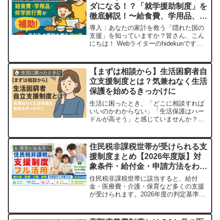
ダになる！？「就学援助制度」を
徹底解説！〜給食費、学用品、修
学旅行費までまるっと補助！〜
導入：あなたの家計を救う「隠れた国の
支援」を知っていますか？皆さん、こん
にちは！ Webライターのhidekunです。
突然ですが、お子さんの学校生活にかか
る費用って、意外とバカになりませんよ
ね？ 「義務教育は無償」って言われるけ
【まずは相談から】生活困窮者自
🏠 生活に困ったときに
れど、実際には給食費に学用品、体操
立支援制度とは？気兼ねなく生活
服、部活動の費用、そして修学旅行
保護を始めるきっかけに
代…。...
生活に困ったとき、「どこに相談すれば
いいのかわからない」「生活保護はハー
ドルが高そう」と感じていませんか？そ
んなとき、最初の相談先として活用でき
るのが 生活困窮者自立支援制度 です。
この記事では、制度の内容や利用方法、
住民税非課税世帯が受けられる支
♿ 障害がある方へ
どんな人が対象なのかを初心者にもわか
援制度まとめ【2026年度版】対
りやすく解説します。生活困窮者自立支
象条件・給付金・申請方法をわか
援制度とは...
りやすく解説
住民税非課税世帯に該当すると、給付
金・医療費・介護・保育など多くの支援
が受けられます。2026年度の判定基準・
対象となる支援一覧・申請方法をわかり
やすく解説します。