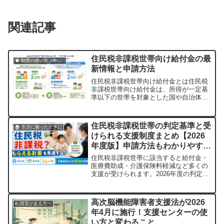
関連記事
住民税非課税世帯向け給付金の最
🧠 制度の使い方（申請・相談など）
新情報と申請方法
住民税非課税世帯向け給付金とは住民税
非課税世帯向け給付金は、所得が一定基
準以下の世帯を対象とした国や自治体に
よる経済支援制度です。物価高騰や生活
費の負担増に対応するため、近年は継続
的に給付が実施されています。2026年度
住民税非課税世帯の判定基準と受
🏠 生活に困ったときに
においても、生活が厳しい世帯を支える
けられる支援制度まとめ【2026
ための給付金が予定されており、対象と
年度版】申請方法もわかりやすく
なる方は...
解説
住民税非課税世帯に該当すると給付金・
医療費助成・介護保険料軽減など多くの
支援が受けられます。2026年度の判定基
準・対象制度・申請方法をわかりやすく
解説します。
高次脳機能障害者支援法が2026
♿ 障害がある方へ
年4月に施行！支援センターの使
い方と変わること