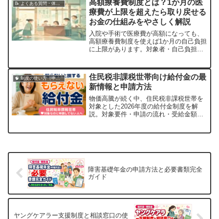
高額療養費制度とは？1か月の医
📝 よくある質問・体験談
療費が上限を超えたら取り戻せる
お金の仕組みをやさしく解説
入院や手術で医療費が高額になっても、
高額療養費制度を使えば1か月の自己負担
に上限があります。対象者・自己負担限
度額・申請先・注意点をわかりやすく解
説。
住民税非課税世帯向け給付金の最
🧠 制度の使い方（申請・相談など）
新情報と申請方法
物価高騰が続く中、住民税非課税世帯を
対象とした2026年度の給付金制度を解
説。対象要件・申請の流れ・受給金額の
目安をわかりやすくまとめました。知ら
ないと損する給付金を確実に受け取るた
めのポイントも紹介しています。
障害基礎年金の申請方法と必要書類完全
ガイド
ヤングケアラー支援制度と相談窓口の使