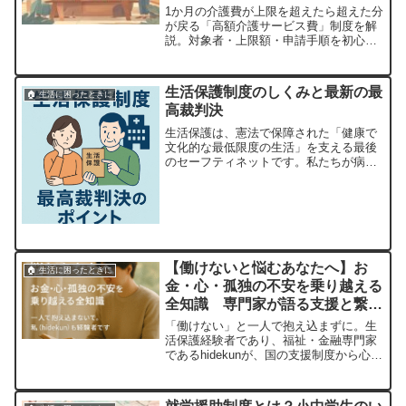
1か月の介護費が上限を超えたら超えた分
が戻る「高額介護サービス費」制度を解
説。対象者・上限額・申請手順を初心者
にもわかりやすく紹介します。
生活保護制度のしくみと最新の最
🏠 生活に困ったときに
高裁判決
生活保護は、憲法で保障された「健康で
文化的な最低限度の生活」を支える最後
のセーフティネットです。私たちが病気
や失業などで生活に行き詰まったとき、
家族の扶養や年金・手当などあらゆる資
源を使っても足りない部分を国が補って
くれます。具体的には、厚生労働省が定
める地域・年齢・世帯構成ごとの「最低
生活費」から...
【働けないと悩むあなたへ】お
🏠 生活に困ったときに
金・心・孤独の不安を乗り越える
全知識 専門家が語る支援と繋が
り方
「働けない」と一人で抱え込まずに。生
活保護経験者であり、福祉・金融専門家
であるhidekunが、国の支援制度から心の
ケア、社会との繋がり方まで、あなたを
孤立させないための具体的な方法を実体
験を交えながら徹底解説。今日から使え