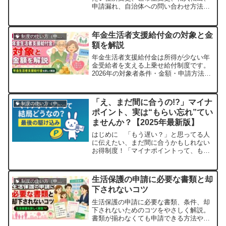
申請漏れ、自治体への問い合わせ方法を
まとめます。
年金生活者支援給付金の対象と金
🧠 制度の使い方（申請・相談など）
額を解説
年金生活者支援給付金は所得が少ない年
金受給者を支える上乗せ給付制度です。
2026年の対象者条件・金額・申請方法を
やさしく解説します。
「え、まだ間に合うの!?」マイナ
🧠 制度の使い方（申請・相談など）
ポイント、実は“もらい忘れ”てい
ませんか？【2025年最新版】
はじめに 「もう遅い？」と思ってる人
に伝えたい、まだ間に合うかもしれない
お得制度！「マイナポイントって、もう
終わっちゃったんでしょ？」正直、そう
思っている方も多いんじゃないでしょう
か？私自身も、調理現場で忙しく働いて
生活保護の申請に必要な書類と却
🧠 制度の使い方（申請・相談など）
いた頃は、新しい制度が出るたびに「う
下されないコツ
わ、また何か始まったな」って思いなが
ら、結局つい...
生活保護の申請に必要な書類、条件、却
下されないためのコツをやさしく解説。
書類が揃わなくても申請できる方法や、