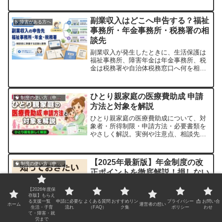
相談窓口も紹介します。
副業収入はどこへ申告する？福祉
♿ 障害がある方へ
事務所・年金事務所・税務署の相
談先
副業収入が発生したときに、生活保護は
福祉事務所、障害年金は年金事務所、税
金は税務署や自治体税務窓口へ何を相談
するか整理します。
ひとり親家庭の医療費助成 申請
🧠 制度の使い方（申請・相談など）
方法と対象を解説
ひとり親家庭の医療費助成について、対
象者・所得制限・申請方法・必要書類を
やさしく解説。実例や注意点、相談先も
紹介します。
【2025年最新版】年金制度の改
🧠 制度の使い方（申請・相談など）
正ポイントを徹底解説！損しない
ために知っておくべき8つのこと
【2026年度保
はじめに なぜ年金制度の改正が注目さ
存版】もらえ
れているのか？少子高齢化、非正規雇用
る支援一覧
申請に必要な
よくある質問
おすすめリン
プライバシー
📩 お問い合
ホーム
運営者の想い
生活・子育
流れ
（FAQ）
ク集
ポリシー
わせ
の増加、老後2000万円問題……。こうし
て・障害・就
た社会背景の中で、私たちの老後を支え
労まで