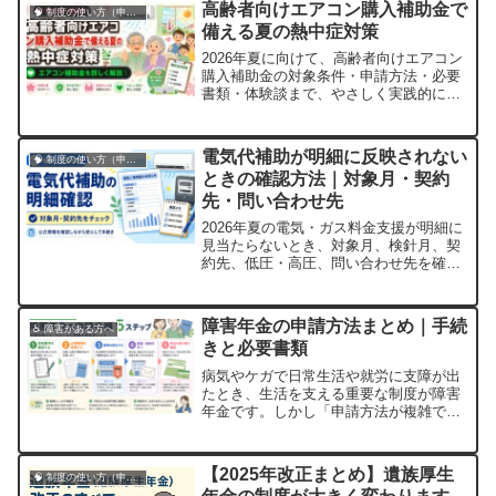
高齢者向けエアコン購入補助金で
🧠 制度の使い方（申請・相談など）
備える夏の熱中症対策
2026年夏に向けて、高齢者向けエアコン
購入補助金の対象条件・申請方法・必要
書類・体験談まで、やさしく実践的に解
説します。
電気代補助が明細に反映されない
🧠 制度の使い方（申請・相談など）
ときの確認方法｜対象月・契約
先・問い合わせ先
2026年夏の電気・ガス料金支援が明細に
見当たらないとき、対象月、検針月、契
約先、低圧・高圧、問い合わせ先を確認
する手順をまとめます。
障害年金の申請方法まとめ｜手続
♿ 障害がある方へ
きと必要書類
病気やケガで日常生活や就労に支障が出
たとき、生活を支える重要な制度が障害
年金です。しかし「申請方法が複雑でわ
かりにくい」と感じる方が多いのも事実
です。本記事では、障害年金の申請の流
れや必要書類、注意点をわかりやすく解
【2025年改正まとめ】遺族厚生
🧠 制度の使い方（申請・相談など）
説します。障害年金とは何か障害年金