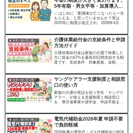
年金の制度が大きく変わります。
は、病気やケガにより一定の障害状態に
5年有期・男女平等・加算導入の
ある方が受け取...
全貌
✅ はじめに「配偶者が亡くなったら一生
もらえる」と思っていませんか？実は
2025年に制度が改正され、2028年4月か
ら「遺族厚生年金」のルールが大きく変
わります。特に、子どもがいない配偶者
は男女問わず“5年間の限定支給”に。さら
介護休業給付金の支給条件と申請
🧠 制度の使い方（申請・相談など）
に、「加算制度」や「年金の分割制度」
方法ガイド
など新たな救済策も導入されます。こ
の...
介護休業給付金は家族の介護で休業した
方に賃金の67%を最長93日間支給する制
度です。支給条件、対象家族、金額、申
請方法を具体例で解説します。
ヤングケアラー支援制度と相談窓
🧠 制度の使い方（申請・相談など）
口の使い方
家族の介護や世話を担う学生「ヤングケ
アラー」が使える支援制度と相談窓口
を、厚労省事業や奨学金、申請手順まで
やさしく解説します。
電気代補助金2026年夏 申請不要
🧠 制度の使い方（申請・相談など）
で負担軽減
2026年夏の電気代・ガス代補助金は申請