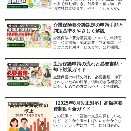
不要で自動値引き。対象者・補助額・自
治体独自支援まで、やさしくわかりやす
く解説します。
介護保険要介護認定の申請手順と
🧠 制度の使い方（申請・相談など）
判定基準をやさしく解説
介護保険の要介護認定について、申請窓
口・必要書類・認定調査・判定基準・区
分ごとの利用サービスまで、公的機関の
情報をもとにやさしく実践的に解説しま
す。
生活保護申請の流れと必要書類・
🧠 制度の使い方（申請・相談など）
却下対策ガイド
生活保護の申請の流れ、必要書類、却下
されないための対策、信頼できる相談窓
口を、初めての方にもやさしく実践的に
解説します。
【2025年8月改正対応】高額療養
🧠 制度の使い方（申請・相談など）
費制度を全ガイド！
この記事は、「福祉の支援を探している
けど、どこから調べればいいか分からな
い…」という方に向けて、自分自身の経
験や調査結果をもとに書いています。私