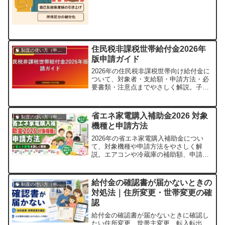
自身も申請のハードルに悩んだ一人だか
らこそ、分かりやすくまとめたいと思い
ました。1. 高額療養費制度とは？高額療
養費制度は，1ヶ月（1日～末日）の医療
費自己...
住民税非課税世帯給付金2026年
🧠 制度の使い方（申請・相談など）
版申請ガイド
2026年の住民税非課税世帯向け給付金に
ついて、対象者・支給額・申請方法・必
要書類・注意点までやさしく解説。子ど
も加算や併用できる支援制度も紹介しま
す。
省エネ家電購入補助金2026 対象
🧠 制度の使い方（申請・相談など）
機種と申請方法
2026年の省エネ家電購入補助金につい
て、対象機種や申請方法をやさしく解
説。エアコンや冷蔵庫の補助額、申請の
コツ、福祉制度との併用までまとめてい
ます。
給付金の確認書が届かないときの
🧠 制度の使い方（申請・相談など）
対処法｜住所変更・世帯変更の確
認
給付金の確認書が届かないときに確認し
たい住所変更、世帯主変更、転入転出、