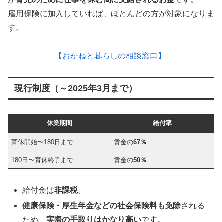
雇用保険に加入していれば、ほとんどの方が対象になりま
す。
【おかねと暮らしの相談窓口】
現行制度（～2025年3月まで）
休業期間
給付率
育休開始〜180日まで
賃金の
67％
180日〜育休終了まで
賃金の
50％
給付金は
非課税
。
健康保険・厚生年金などの社会保険料も免除
される
ため、
実際の手取りはかなり高い
です。