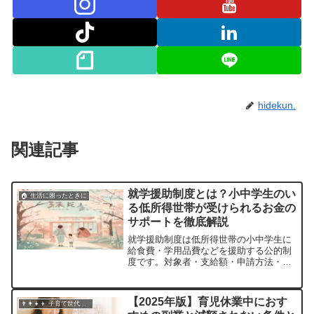
hidekun.
関連記事
就学援助制度とは？小中学生のい
🏠 生活に困ったときに
る低所得世帯が受けられるお金の
サポートを徹底解説
就学援助制度は低所得世帯の小中学生に
給食費・学用品費などを援助する公的制
度です。対象者・支給額・申請方法・注
意点をわかりやすく解説。新学期が始ま
った今すぐ確認を。
【2025年版】育児休業中におす
👨‍👩‍👧‍👦 子育て世代・ひとり親家庭