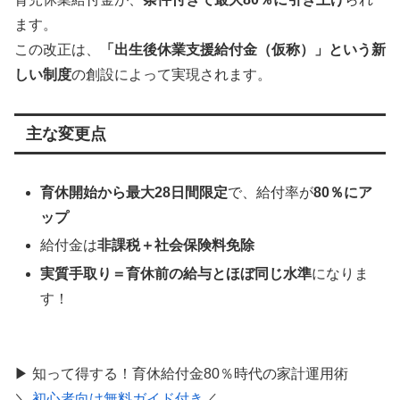
ます。
この改正は、
「出生後休業支援給付金（仮称）」という新
しい制度
の創設によって実現されます。
主な変更点
育休開始から最大28日間限定
で、給付率が
80％にア
ップ
給付金は
非課税＋社会保険料免除
実質手取り＝育休前の給与とほぼ同じ水準
になりま
す！
▶ 知って得する！育休給付金80％時代の家計運用術
＼
初心者向け無料ガイド付き
／