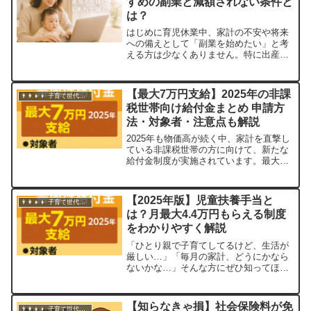
すめの副業と減額されない条件と
は？
はじめに育児休業中、家計の不安や将来
への備えとして「副業を始めたい」と考
える方は少なくありません。特に出産や
育児に伴って世帯収入が減少するなか
で、少しでも収入を補いたい、あるいは
育児の合間に社会との接点を持ちたいと
【最大7万円支給】2025年の非課
👨‍👩‍👧‍👦 子育て世代・ひとり親家庭
いう気持ちは非常に自然なものです。ま
税世帯向け給付金まとめ 申請方
た、近年では在宅でできる仕事や、スキ
法・対象者・注意点も解説
マ時間で行える...
2025年も物価高が続く中、家計を直撃し
ている非課税世帯の方に向けて、新たな
給付金制度が実施されています。最大で7
万円が支給されるこの制度、実は対象に
なっていても「申請しないともらえな
い」ケースも多くあります。この記事で
【2025年版】児童扶養手当と
👨‍👩‍👧‍👦 子育て世代・ひとり親家庭
は、対象者・支給内容・申請方法・注意
は？月最大4.4万円もらえる制度
点をわかりやすく解説します。1. 制度の
をわかりやすく解説
概要...
「ひとり親で子育てしてるけど、生活が
厳しい…」「毎月の家計、どうにかなら
ないかな…」そんな方にぜひ知ってほし
いのが、「児童扶養手当」です。この制
度、2025年に大きく拡充され、条件次第
で月4.4万円以上の支給も可能に！特に第
【知らなきゃ損】社会保険料が免
👨‍👩‍👧‍👦 子育て世代・ひとり親家庭