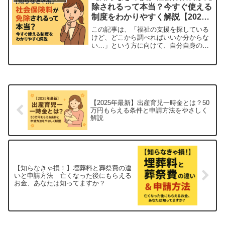
3子以降の増額や所得制限の緩和は見逃せ
除されるって本当？今すぐ使える
ません。児童扶養手当とは？児童扶養手
制度をわかりやすく解説【2025
当...
年版】
この記事は、「福祉の支援を探している
けど、どこから調べればいいか分からな
い…」という方に向けて、自分自身の経
験や調査結果をもとに書いています。私
自身も申請のハードルに悩んだ一人だか
らこそ、分かりやすくまとめたいと思い
ました。働きながら、子育てや生活を支
えるのは本当に大変ですよね。その中で
もじわじわ重...
【2025年最新】出産育児一時金とは？50
万円もらえる条件と申請方法をやさしく
解説
【知らなきゃ損！】埋葬料と葬祭費の違
いと申請方法 亡くなった後にもらえる
お金、あなたは知ってますか？