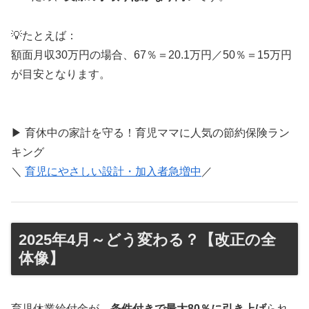
💡たとえば：
額面月収30万円の場合、67％＝20.1万円／50％＝15万円
が目安となります。
▶ 育休中の家計を守る！育児ママに人気の節約保険ラン
キング
＼
育児にやさしい設計・加入者急増中
／
2025年4月～どう変わる？【改正の全
体像】
育児休業給付金が、
条件付きで最大80％に引き上げ
られ