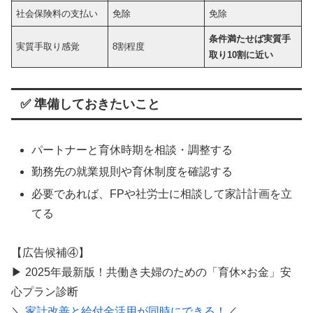
社会保険料の支払い
免除
免除
条件満たせば実質手
実質手取り感覚
8割程度
取り10割に近い
✅ 準備しておきたいこと
パートナーと育休時期を相談・調整する
勤務先の就業規則や育休制度を確認する
必要であれば、FPや社労士に相談して家計計画を立
てる
【広告候補④】
▶ 2025年最新版！共働き夫婦のための「育休×お金」安
心プラン診断
＼
家計改善と給付金活用が同時にできる！
／