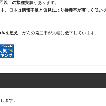
回以上の接種実績
があります。
る中、日本は
情報不足と偏見により接種率が著しく低い
0％を超え
、がんの発症率が大幅に低下しています。
にします。