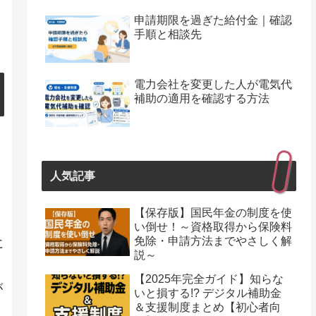
申請期限を過ぎた給付金｜確認
手順と相談先
電力会社を変更した人が電気代
補助の適用を確認する方法
人気記事
【保存版】国民年金の制度を使
い倒せ！～資格取得から保険料
免除・申請方法までやさしく解
に
説～
【2025年完全ガイド】知らな
が
いと損する!? デジタル補助金
＆支援制度まとめ【初心者向