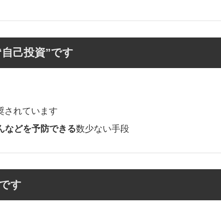
“自己投資”です
奨されています
んなどを予防できる
数少ない手段
”です