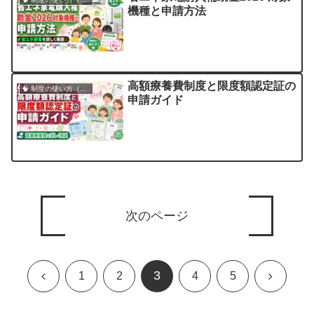
機種と申請方法
高額療養費制度と限度額認定証の
🧠 制度の使い方（申請・相談など）
申請ガイド
次のページ
3
前
次
1
2
4
5
へ
へ