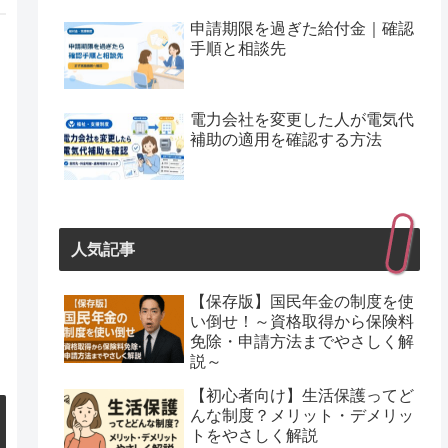
申請期限を過ぎた給付金｜確認
手順と相談先
電力会社を変更した人が電気代
補助の適用を確認する方法
人気記事
【保存版】国民年金の制度を使
い倒せ！～資格取得から保険料
免除・申請方法までやさしく解
説～
【初心者向け】生活保護ってど
んな制度？メリット・デメリッ
トをやさしく解説