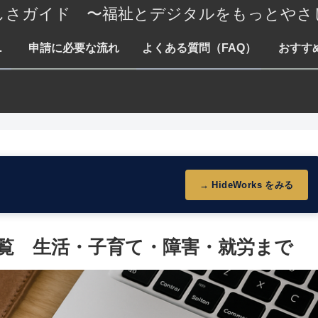
しさガイド 〜福祉とデジタルをもっとやさ
て・障害・就労まで
申請に必要な流れ
よくある質問（FAQ）
おすす
→ HideWorks をみる
ト
一覧 生活・子育て・障害・就労まで