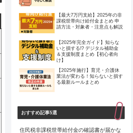
【最大7万円支給】2025年の非
課税世帯向け給付金まとめ 申
請方法・対象者・注意点も解説
【2025年完全ガイド】知らな
いと損する!? デジタル補助金
＆支援制度まとめ【初心者向
け】
【2025年施行】育児・介護休
業法が変わる！知らないと損す
る最新ルールまとめ
おすすめ記事5選
住民税非課税世帯給付金の確認書が届かな