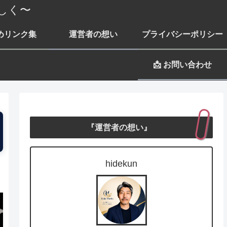
しく〜
めリンク集
運営者の想い
プライバシーポリシー
📩 お問い合わせ
『運営者の想い』
hidekun